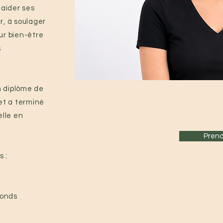
 aider ses
ur, à soulager
eur bien-être
s
n diplôme de
et a terminé
elle en
Prend
s :
fonds