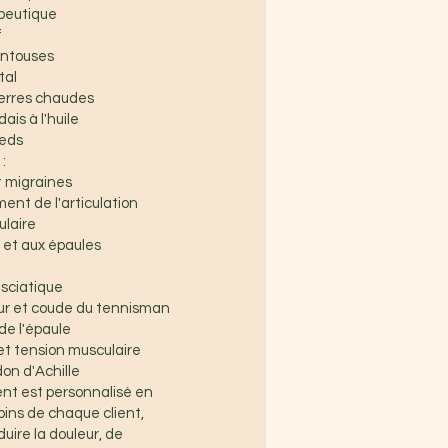
peutique
f
entouses
tal
ierres chaudes
is à l'huile
ieds
:
t migraines
ent de l'articulation
laire
 et aux épaules
 sciatique
ur et coude du tennisman
 de l'épaule
et tension musculaire
on d'Achille
nt est personnalisé en
oins de chaque client,
duire la douleur, de