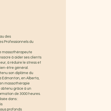
au des
s Professionnels du
ne massothérapeute
sacre à aider ses clients
eur, à réduire le stress et
bien-être général.
btenu son diplôme du
à Edmonton, en Alberta,
 en massothérapie
 obtenu grâce à un
rmation de 3000 heures.
isée dans :
is
ssus profonds