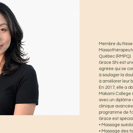
Membre du Rése
Massothérapeute
Québec (RMPQ).
Grace Shi est u
agréée qui se con
à soulager la doul
à améliorer leur 
En 2017, elle a o
Makami College 
avec un diplôme
clinique avancée
programme de fo
Grace est spécial
• Massage suédo
• Massage des ti