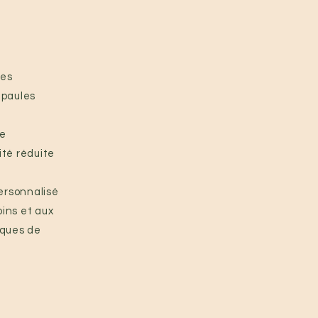
nes
épaules
ue
ité réduite
ersonnalisé
ins et aux
iques de