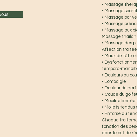
• Massage théra
• Massage sporti
vous
• Massage par v
• Massage préna
• Massage aux p
Massage thaïlanda
• Massage des p
Affection traitée 
• Maux de tête e
• Dysfonctionnem
temporo-mandibu
• Douleurs au cou
• Lombalgie
• Douleur du nerf
• Coude du golfe
• Mobilité limitée
• Mollets tendus 
• Entorse du tend
Chaque traiteme
fonction des bes
dans le but de ré