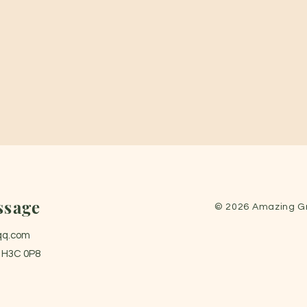
ssage
© 2026 Amazing Gr
qq.com
) H3C 0P8